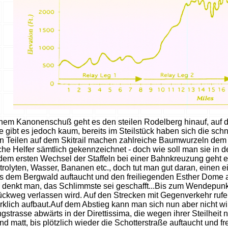
inem Kanonenschuß geht es den steilen Rodelberg hinauf, auf 
ge gibt es jedoch kaum, bereits im Steilstück haben sich die s
en Teilen auf dem Skitrail machen zahlreiche Baumwurzeln dem 
he Helfer sämtlich gekennzeichnet - doch wie soll man sie in d
m ersten Wechsel der Staffeln bei einer Bahnkreuzung geht es d
ktrolyten, Wasser, Bananen etc., doch tut man gut daran, eine
s dem Bergwald auftaucht und den freiliegenden Esther Dome a
 denkt man, das Schlimmste sei geschafft...Bis zum Wendepunk
kweg verlassen wird. Auf den Strecken mit Gegenverkehr rufen
klich aufbaut.Auf dem Abstieg kann man sich nun aber nicht wir
strasse abwärts in der Direttissima, die wegen ihrer Steilheit 
d matt, bis plötzlich wieder die Schotterstraße auftaucht und f