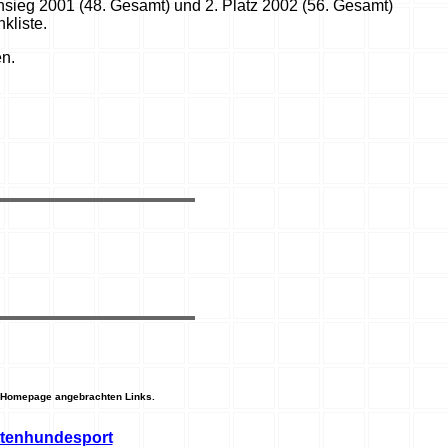
sieg 2001 (48. Gesamt) und 2. Platz 2002 (56. Gesamt)
kliste.
en.
rer Homepage angebrachten Links.
ttenhundesport