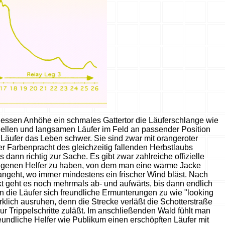
dessen Anhöhe ein schmales Gattertor die Läuferschlange wie
chnellen und langsamen Läufer im Feld an passender Position
Läufer das Leben schwer. Sie sind zwar mit orangeroter
er Farbenpracht des gleichzeitig fallenden Herbstlaubs
ann richtig zur Sache. Es gibt zwar zahlreiche offizielle
n eigenen Helfer zu haben, von dem man eine warme Jacke
ngeht, wo immer mindestens ein frischer Wind bläst. Nach
t geht es noch mehrmals ab- und aufwärts, bis dann endlich
 die Läufer sich freundliche Ermunterungen zu wie "looking
klich ausruhen, denn die Strecke verläßt die Schotterstraße
nur Trippelschritte zuläßt. Im anschließenden Wald fühlt man
reundliche Helfer wie Publikum einen erschöpften Läufer mit